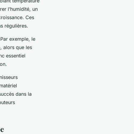
ôlant température
er l’humidité, un
 croissance. Ces
s régulières.
 Par exemple, le
, alors que les
nc essentiel
ion.
nisseurs
matériel
 succès dans la
buteurs
pe