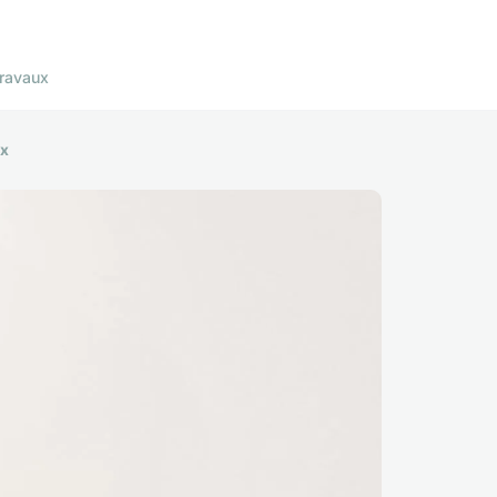
ravaux
ux