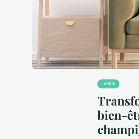
JARDIN
Transfo
bien-êt
champi