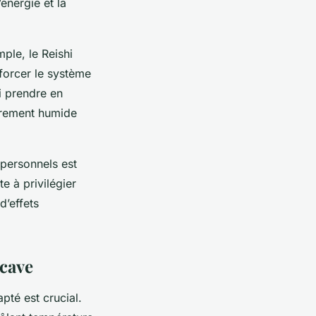
énergie et la
ple, le Reishi
nforcer le système
i prendre en
èrement humide
 personnels est
e à privilégier
d’effets
 cave
pté est crucial.