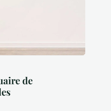
uaire de
des