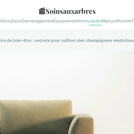
📰
Soinsauxarbres
l
Actu
Deco
Demenagement
Equipement
Immo
Jardin
Maison
Piscine
T
ire de bien-être : secrets pour cultiver des champignons médicina