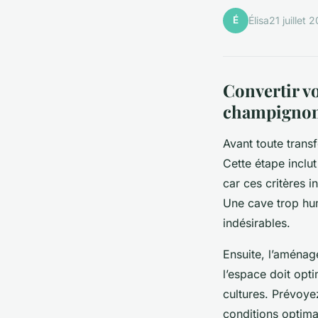
É
Élisa
21 juillet 
Convertir vo
champignon
Avant toute transf
Cette étape inclut
car ces critères 
Une cave trop hum
indésirables.
Ensuite, l’aménag
l’espace doit opti
cultures. Prévoye
conditions optim