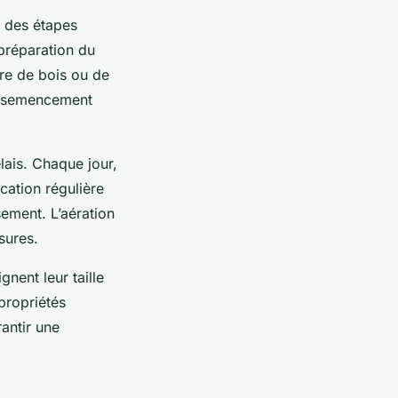
e des étapes
préparation du
ure de bois ou de
’ensemencement
lais. Chaque jour,
ication régulière
sement. L’aération
ssures.
gnent leur taille
propriétés
antir une