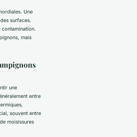
imordiales. Une
 des surfaces.
te contamination.
mpignons, mais
champignons
ntir une
généralement entre
thermiques,
ial, souvent entre
 de moisissures