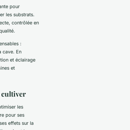
sante pour
er les substrats.
recte, contrôlée en
ualité.
ensables :
la cave. En
ion et éclairage
ines et
cultiver
timiser les
bre pour ses
es effets sur la