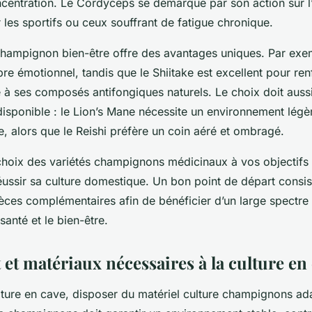
centration. Le Cordyceps se démarque par son action sur l’
ur les sportifs ou ceux souffrant de fatigue chronique.
ampignon bien-être offre des avantages uniques. Par exem
bre émotionnel, tandis que le Shiitake est excellent pour re
 à ses composés antifongiques naturels. Le choix doit auss
isponible : le Lion’s Mane nécessite un environnement lég
, alors que le Reishi préfère un coin aéré et ombragé.
 choix des variétés champignons médicinaux à vos objectifs
éussir sa culture domestique. Un bon point de départ consist
èces complémentaires afin de bénéficier d’un large spectre 
santé et le bien-être.
et matériaux nécessaires à la culture en
ulture en cave, disposer du matériel culture champignons ada