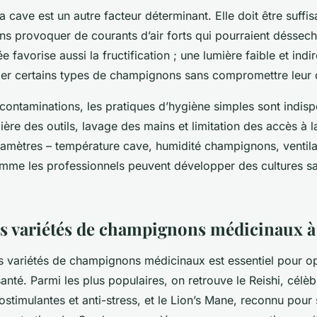
la cave est un autre facteur déterminant. Elle doit être suffi
ans provoquer de courants d’air forts qui pourraient déssech
e favorise aussi la fructification ; une lumière faible et indi
ler certains types de champignons sans compromettre leur q
 contaminations, les pratiques d’hygiène simples sont indisp
ière des outils, lavage des mains et limitation des accès à 
ramètres – température cave, humidité champignons, ventilat
mme les professionnels peuvent développer des cultures sa
es variétés de champignons médicinaux à 
s variétés de champignons médicinaux est essentiel pour op
santé. Parmi les plus populaires, on retrouve le Reishi, célè
timulantes et anti-stress, et le Lion’s Mane, reconnu pour s