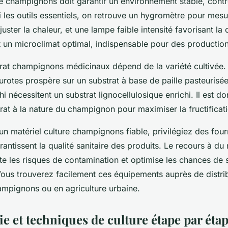
 champignons doit garantir un environnement stable, contr
i les outils essentiels, on retrouve un hygromètre pour mesur
uster la chaleur, et une lampe faible intensité favorisant la
 un microclimat optimal, indispensable pour des production
rat champignons médicinaux dépend de la variété cultivée.
rotes prospère sur un substrat à base de paille pasteurisée
 nécessitent un substrat lignocellulosique enrichi. Il est do
trat à la nature du champignon pour maximiser la fructificat
un matériel culture champignons fiable, privilégiez des four
rantissent la qualité sanitaire des produits. Le recours à du 
ite les risques de contamination et optimise les chances de
Vous trouverez facilement ces équipements auprès de distri
ampignons ou en agriculture urbaine.
e et techniques de culture étape par éta