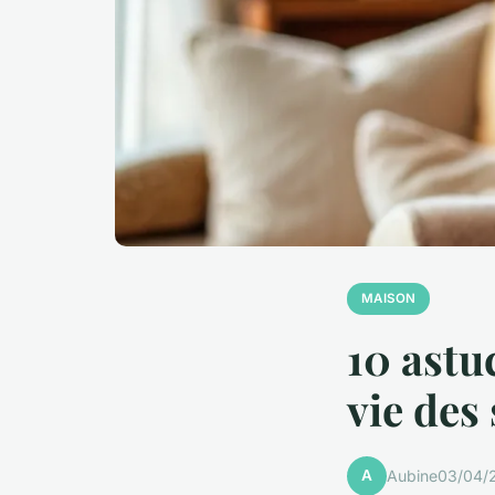
MAISON
10 astu
vie des
A
Aubine
03/04/