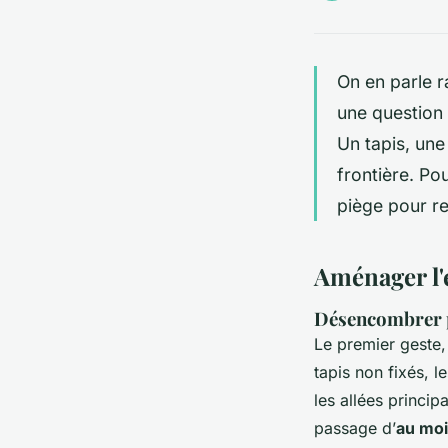
On en parle r
une question 
Un tapis, une
frontière. Po
piège pour re
Aménager l'
Désencombrer p
Le premier geste, 
tapis non fixés, l
les allées princi
passage d’
au mo