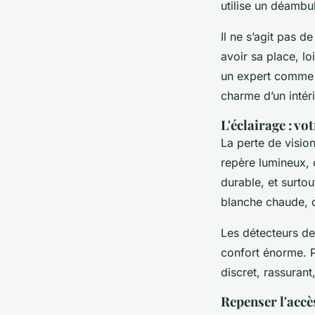
utilise un déambul
Il ne s’agit pas d
avoir sa place, lo
un expert comm
charme d’un intér
L'éclairage : vo
La perte de vision
repère lumineux, c
durable, et surto
blanche chaude, q
Les détecteurs de
confort énorme. Pa
discret, rassurant
Repenser l'accè