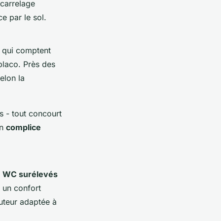
 carrelage
e par le sol.
s qui comptent
placo. Près des
elon la
s - tout concourt
un
complice
s
WC surélevés
 un confort
auteur adaptée à