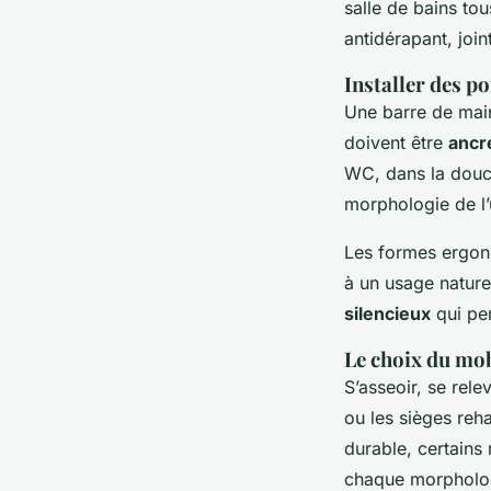
salle de bains tou
antidérapant, join
Installer des p
Une barre de maint
doivent être
ancr
WC, dans la douch
morphologie de l’
Les formes ergono
à un usage nature
silencieux
qui per
Le choix du mob
S’asseoir, se rel
ou les sièges reh
durable, certains
chaque morpholo