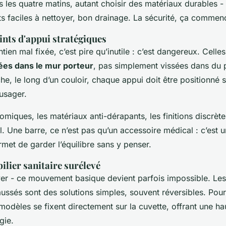
s les quatre matins, autant choisir des matériaux durables -
ts faciles à nettoyer, bon drainage. La sécurité, ça commenc
oints d'appui stratégiques
ien mal fixée, c’est pire qu’inutile : c’est dangereux. Celle
ées dans le mur porteur
, pas simplement vissées dans du 
e, le long d’un couloir, chaque appui doit être positionné s
usager.
miques, les matériaux anti-dérapants, les finitions discrète
l. Une barre, ce n’est pas qu’un accessoire médical : c’est 
met de garder l’équilibre sans y penser.
ilier sanitaire surélevé
ever - ce mouvement basique devient parfois impossible. Le
aussés sont des solutions simples, souvent réversibles. Pour
 modèles se fixent directement sur la cuvette, offrant une h
gie.