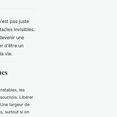
’est pas juste
acles invisibles.
devenir une
r d’être un
a vie.
hes
nstables, les
 sournois. Libérer
. Une largeur de
, surtout si on