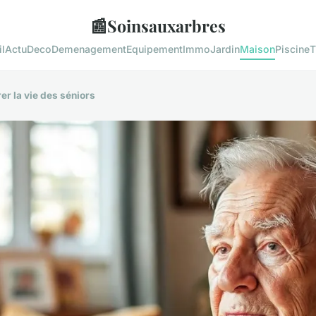
📰
Soinsauxarbres
l
Actu
Deco
Demenagement
Equipement
Immo
Jardin
Maison
Piscine
T
er la vie des séniors